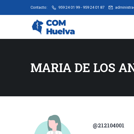
Contacto:
959 24 01 99 - 959 24 01 87
administr
MARIA DE LOS A
@212104001