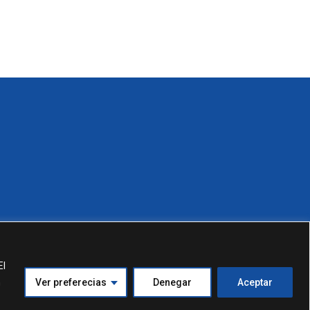
El
n
Ver preferecias
Denegar
Aceptar