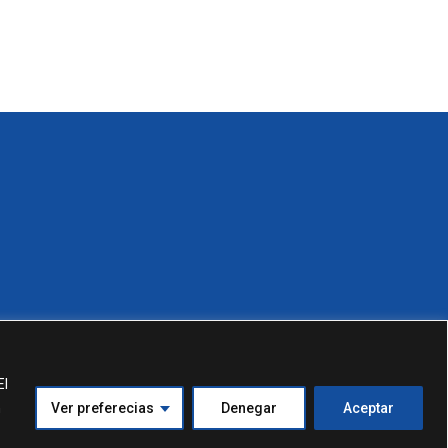
El
n
Ver preferecias
Denegar
Aceptar