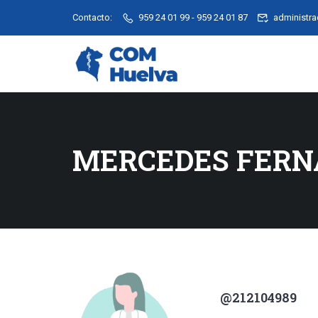
Contacto:
959 24 01 99 - 959 24 01 87
administr
MERCEDES FERN
@212104989