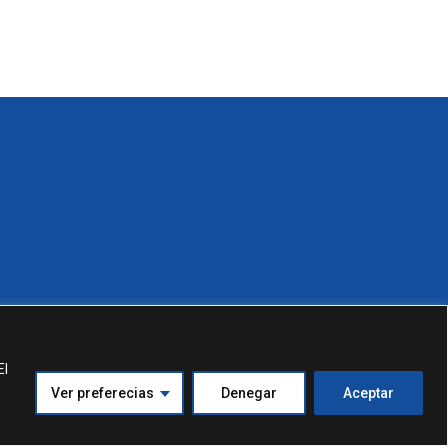
El
n
Ver preferecias
Denegar
Aceptar