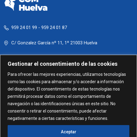
SISTEMAS DE COMUNICACIÓN DE
1
EVENTOS ADVERSOS Y RESPUESTA A LOS
MISMOS
959 24 01 99 - 959 24 01 87
Hbp incontinencia urinaria femenina y
1
masculina
C/ Gonzalez García nº 11, 1º 21003 Huelva
administracion@comhuelva.com
Gestionar el consentimiento de las cookies
Para ofrecer las mejores experiencias, utilizamos tecnologías
como las cookies para almacenar y/o acceder a información
del dispositivo. El consentimiento de estas tecnologías nos
permitirá procesar datos como el comportamiento de
navegación o las identificaciones únicas en este sitio. No
consentir o retirar el consentimiento, puede afectar
negativamente a ciertas características y funciones.
© 2024. Formación Colegio de Médicos de Huelva. Todos
los derechos reservados
Aceptar