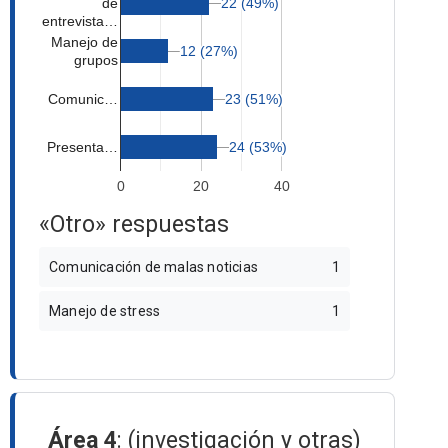
22 (49%)
22 (49%)
de
entrevista…
Manejo de
12 (27%)
12 (27%)
grupos
Comunic…
23 (51%)
23 (51%)
Presenta…
24 (53%)
24 (53%)
0
20
40
«Otro» respuestas
Comunicación de malas noticias
1
Manejo de stress
1
Área 4
: (investigación y otras)