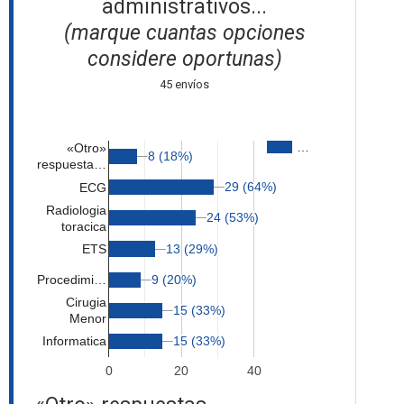
administrativos...
(marque cuantas opciones
considere oportunas)
45 envíos
…
«Otro»
8 (18%)
8 (18%)
respuesta…
29 (64%)
29 (64%)
ECG
Radiologia
24 (53%)
24 (53%)
toracica
ETS
13 (29%)
13 (29%)
9 (20%)
9 (20%)
Procedimi…
Cirugia
15 (33%)
15 (33%)
Menor
15 (33%)
15 (33%)
Informatica
0
20
40