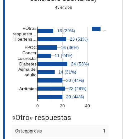
45 envíos
«Otro»
…
13 (29%)
13 (29%)
respuesta…
23 (51%)
23 (51%)
Hipertens…
EPOC
16 (36%)
16 (36%)
Cancer
11 (24%)
11 (24%)
colorectal
Diabetes
24 (53%)
24 (53%)
Asma del
14 (31%)
14 (31%)
adulto
20 (44%)
20 (44%)
22 (49%)
22 (49%)
Arritmias
20 (44%)
20 (44%)
0
20
40
«Otro» respuestas
Osteoporosis
1