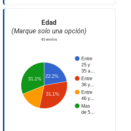
Edad
(Marque solo una opción)
45 envíos
Entre
25 y
35 a…
22.2%
Entre
31.1%
36 y…
Entre
31.1%
46 y…
Mas
de 5…