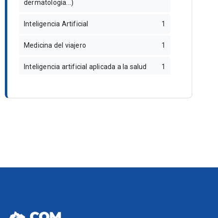
dermatología...)
Inteligencia Artificial
1
Medicina del viajero
1
Inteligencia artificial aplicada a la salud
1
Integración de la inteligencia artificial en la
1
práctica médica
Psicofarmacología. Suicidio. Legal y
1
forense
Temas legales en España, en el
1
ejercimiento de la medicina familiar
Insulinizacion de pacientes diabéticos,
1
manejo de nuevas medicaciones para bajar
de peso