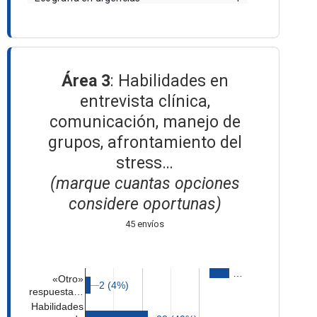
Área 3
: Habilidades en
entrevista clínica,
comunicación, manejo de
grupos, afrontamiento del
stress…
(marque cuantas opciones
considere oportunas)
45 envíos
…
«Otro»
2 (4%)
2 (4%)
respuesta…
Habilidades