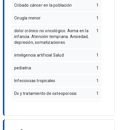
Cribado cáncer en la población
1
Cirugía menor
1
dolor crónico no oncológico. Asma en la
1
infancia. Atención temprana. Ansiedad,
depresión, somatizaciones.
inteligencia artificial Salud
1
pediatria
1
Infecciosas tropicales
1
Dx y tratamiento de osteoporosis
1
Manejo de vía respiratoria en urgencias
1
CIRUGIA GENERAL Y APARATO DIGESTIVO
1