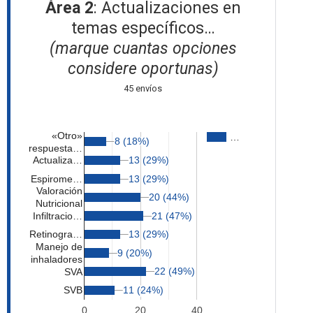
Ekg
Área 2
: Actualizaciones en
1
temas específicos…
radiografias
1
(marque cuantas opciones
considere oportunas)
Dermatologia y dermatoscopia
1
45 envíos
«Otro»
…
8 (18%)
8 (18%)
respuesta…
13 (29%)
13 (29%)
Actualiza…
Espirome…
13 (29%)
13 (29%)
Valoración
20 (44%)
20 (44%)
Nutricional
Infiltracio…
21 (47%)
21 (47%)
13 (29%)
13 (29%)
Retinogra…
Manejo de
9 (20%)
9 (20%)
inhaladores
22 (49%)
22 (49%)
SVA
11 (24%)
11 (24%)
SVB
0
20
40