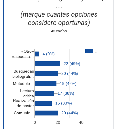
....
(marque cuantas opciones
considere oportunas)
45 envíos
…
«Otro»
4 (9%)
4 (9%)
respuesta…
22 (49%)
22 (49%)
Busquedas
20 (44%)
20 (44%)
bibliografi…
Metodolo…
19 (42%)
19 (42%)
Lectura
17 (38%)
17 (38%)
critica
Realización
15 (33%)
15 (33%)
de poster
20 (44%)
20 (44%)
Comunic…
0
20
40