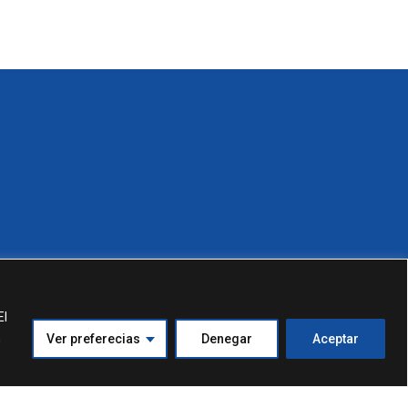
El
n
Ver preferecias
Denegar
Aceptar