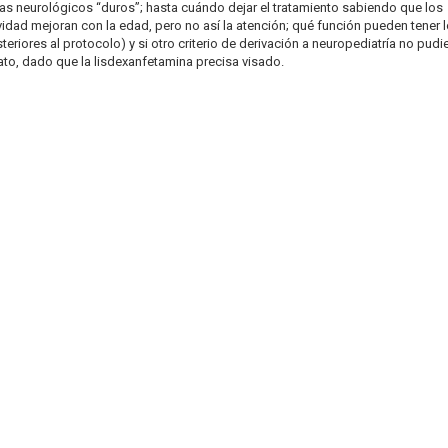
s neurológicos “duros”; hasta cuándo dejar el tratamiento sabiendo que los
idad mejoran con la edad, pero no así la atención; qué función pueden tener 
riores al protocolo) y si otro criterio de derivación a neuropediatría no pudie
ato, dado que la lisdexanfetamina precisa visado.