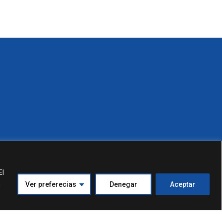
El
n
Ver preferecias
Denegar
Aceptar