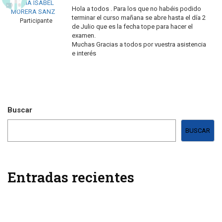
MARIA ISABEL
Hola a todos . Para los que no habéis podido
MORERA SANZ
terminar el curso mañana se abre hasta el día 2
Participante
de Julio que es la fecha tope para hacer el
examen.
Muchas Gracias a todos por vuestra asistencia
e interés
Buscar
BUSCAR
Entradas recientes