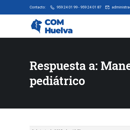
Contacto:
959 24 01 99 - 959 24 01 87
administr
Respuesta a: Manej
pediátrico