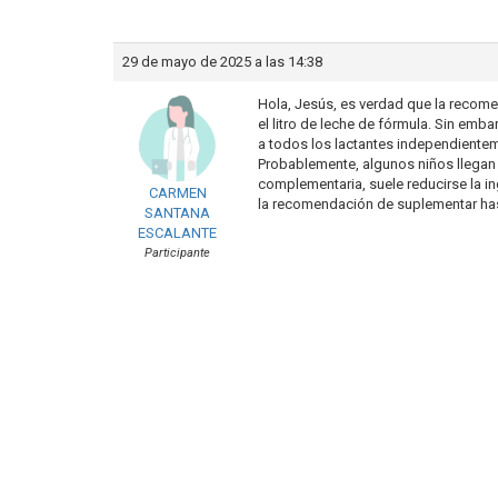
29 de mayo de 2025 a las 14:38
Hola, Jesús, es verdad que la recome
el litro de leche de fórmula. Sin emba
a todos los lactantes independienteme
Probablemente, algunos niños llegan a i
complementaria, suele reducirse la ing
CARMEN
la recomendación de suplementar has
SANTANA
ESCALANTE
Participante