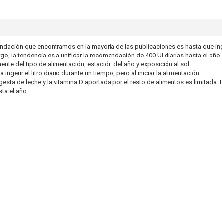
ndación que encontramos en la mayoría de las publicaciones es hasta que in
rgo, la tendencia es a unificar la recomendación de 400 UI diarias hasta el año
nte del tipo de alimentación, estación del año y exposición al sol.
ngerir el litro diario durante un tiempo, pero al iniciar la alimentación
esta de leche y la vitamina D aportada por el resto de alimentos es limitada. D
ta el año.