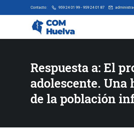
Contacto:
959 24 01 99 - 959 24 01 87
administr
Respuesta a: El pr
adolescente. Una 
de la población in