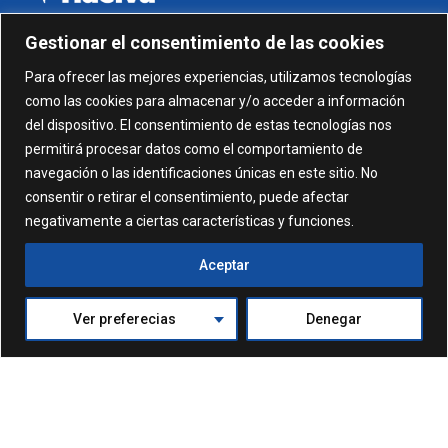
Gestionar el consentimiento de las cookies
959 24 01 99 - 959 24 01 87
Para ofrecer las mejores experiencias, utilizamos tecnologías
como las cookies para almacenar y/o acceder a información
C/ Gonzalez García nº 11, 1º 21003 Huelva
del dispositivo. El consentimiento de estas tecnologías nos
permitirá procesar datos como el comportamiento de
administracion@comhuelva.com
navegación o las identificaciones únicas en este sitio. No
consentir o retirar el consentimiento, puede afectar
negativamente a ciertas características y funciones.
Aceptar
Ver preferecias
Denegar
© 2024. Formación Colegio de Médicos de Huelva. Todos
los derechos reservados
Política de Privacidad
Aviso Legal
Política de Cookies