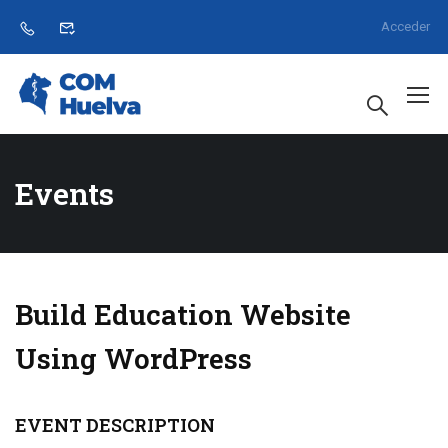
Acceder
Events
Build Education Website
Using WordPress
1232
6
58
6
EVENT DESCRIPTION
Days
Hrs
minuto(s)
Usuarios