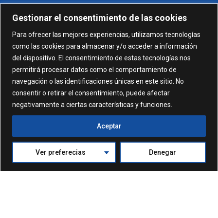
Gestionar el consentimiento de las cookies
959 24 01 99 - 959 24 01 87
Para ofrecer las mejores experiencias, utilizamos tecnologías
como las cookies para almacenar y/o acceder a información
C/ Gonzalez García nº 11, 1º 21003 Huelva
del dispositivo. El consentimiento de estas tecnologías nos
permitirá procesar datos como el comportamiento de
administracion@comhuelva.com
navegación o las identificaciones únicas en este sitio. No
consentir o retirar el consentimiento, puede afectar
negativamente a ciertas características y funciones.
Aceptar
Ver preferecias
Denegar
© 2024. Formación Colegio de Médicos de Huelva. Todos
los derechos reservados
Política de Privacidad
Aviso Legal
Política de Cookies